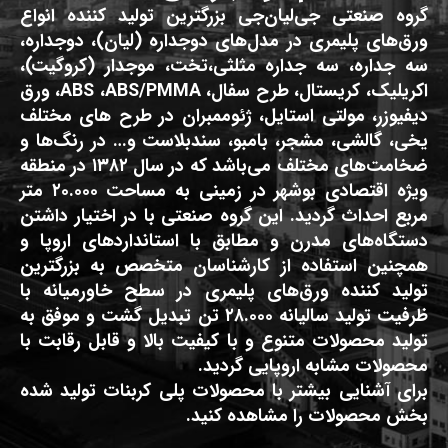
گروه صنعتی جی‌لیان‌جی بزرگترین تولید کننده انواع
ورق‌های پلیمری در مدل‌های دوجداره (لیان)، دوجداره،
سه جداره، سه جداره مثلثی،تخت، موجدار (کروگیت)،
اکریلیک، کریستال، طرح سفال، ABS ،ABS/PMMA، ورق
دیفیوزر، مولتی استایل، ژئوممبران در طرح های مختلف
یخی، گالشی، مشجر، بامبو، سندبلاست و… در رنگ‌ها و
ضخامت‌های مختلف می‌باشد که در سال ۱۳۸۲ در منطقه
ویژه اقتصادی بوشهر در زمینی به مساحت ۲۰.۰۰۰ متر
مربع احداث گردید. این گروه صنعتی با در اختیار داشتن
دستگاه‌های مدرن و مطابق با استانداردهای اروپا و
همچنین استفاده از کارشناسان متخصص به بزرگترین
تولید کننده ورق‌های پلیمری در سطح خاورمیانه با
ظرفیت تولید سالیانه ۲۸.۰۰۰ تن تبدیل گشت و موفق به
تولید محصولات متنوع و با کیفیت بالا و قابل رقابت با
محصولات مشابه اروپایی گردید.
برای آشنایی بیشتر با محصولات پلی کربنات تولید شده
بخش محصولات را مشاهده کنید.