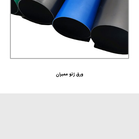
ورق ژئو ممبران