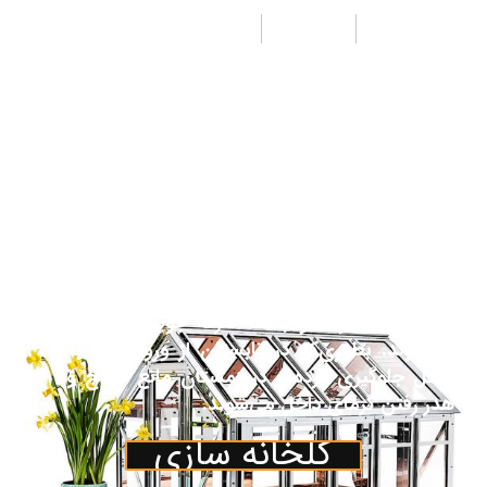
طراحی
تولید
اجرا
از جمله مزیت‌های پوشش پلی کربنات جی لیان
جی به جای شیشه هزینه کمتر ونیز وزن سبک‌تر
آن می‌باشد. همچنین مقاومت بالای آن نسبت به
پلاستیک باعث تقاضای روزافزون آن به عنوان
پوشش در صنعت گلخانه گردیده‌است. پوشش
پلی کربنات اغلب جهت پوشش قسمت‌های جلو،
عقب و نیم دایره‌های مربوط یا کناره‌ها و سقف
گلخانه درصورت تقاضای مشتری درنظرگرفته
می‌شود. ورق‌های پلی کربنات جایگزین مناسبی
برای شیشه بوده و باعث صرفه جویی در انرژی
می‌شوند. بطوری‌که در تابستان از ورود گرما به
داخل جلوگیری کرده و در زمستان مانع خروج و
هدر رفتن گرمای داخل می‌شوند.
گلخانه سازی