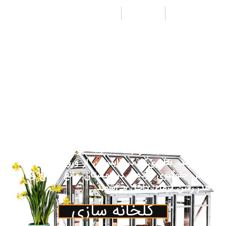
طراحی
تولید
اجرا
از جمله مزیت‌های پوشش پلی کربنات جی لیان
جی به جای شیشه هزینه کمتر ونیز وزن سبک‌تر
آن می‌باشد. همچنین مقاومت بالای آن نسبت به
پلاستیک باعث تقاضای روزافزون آن به عنوان
پوشش در صنعت گلخانه گردیده‌است. پوشش
پلی کربنات اغلب جهت پوشش قسمت‌های جلو،
عقب و نیم دایره‌های مربوط یا کناره‌ها و سقف
گلخانه درصورت تقاضای مشتری درنظرگرفته
می‌شود. ورق‌های پلی کربنات جایگزین مناسبی
برای شیشه بوده و باعث صرفه جویی در انرژی
می‌شوند. بطوری‌که در تابستان از ورود گرما به
داخل جلوگیری کرده و در زمستان مانع خروج و
هدر رفتن گرمای داخل می‌شوند.
گلخانه سازی