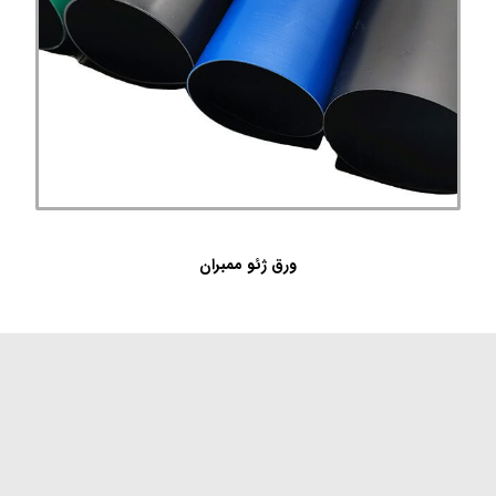
ورق ژئو ممبران