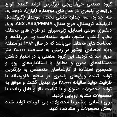
گروه صنعتی جی‌لیان‌جی بزرگترین تولید کننده انواع
ورق‌های پلیمری در مدل‌های دوجداره (لیان)، دوجداره،
سه جداره، سه جداره مثلثی،تخت، موجدار (کروگیت)،
اکریلیک، کریستال، طرح سفال، ABS ،ABS/PMMA، ورق
دیفیوزر، مولتی استایل، ژئوممبران در طرح های مختلف
یخی، گالشی، مشجر، بامبو، سندبلاست و… در رنگ‌ها و
ضخامت‌های مختلف می‌باشد که در سال ۱۳۸۲ در منطقه
ویژه اقتصادی بوشهر در زمینی به مساحت ۲۰.۰۰۰ متر
مربع احداث گردید. این گروه صنعتی با در اختیار داشتن
دستگاه‌های مدرن و مطابق با استانداردهای اروپا و
همچنین استفاده از کارشناسان متخصص به بزرگترین
تولید کننده ورق‌های پلیمری در سطح خاورمیانه با
ظرفیت تولید سالیانه ۲۸.۰۰۰ تن تبدیل گشت و موفق به
تولید محصولات متنوع و با کیفیت بالا و قابل رقابت با
محصولات مشابه اروپایی گردید.
برای آشنایی بیشتر با محصولات پلی کربنات تولید شده
بخش محصولات را مشاهده کنید.