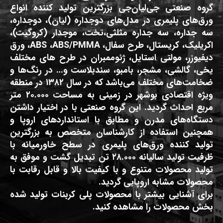
گروه صنعتی جی‌لیان‌جی بزرگترین تولید کننده انواع
ورق‌های پلیمری در مدل‌های دوجداره (لیان)، دوجداره،
سه جداره، سه جداره مثلثی،تخت، موجدار (کروگیت)،
اکریلیک، کریستال، طرح سفال، ABS ،ABS/PMMA، ورق
دیفیوزر، مولتی استایل، ژئوممبران در طرح های مختلف
یخی، گالشی، مشجر، بامبو، سندبلاست و… در رنگ‌ها و
ضخامت‌های مختلف می‌باشد که در سال ۱۳۸۲ در منطقه
ویژه اقتصادی بوشهر در زمینی به مساحت ۲۰.۰۰۰ متر
مربع احداث گردید. این گروه صنعتی با در اختیار داشتن
دستگاه‌های مدرن و مطابق با استانداردهای اروپا و
همچنین استفاده از کارشناسان متخصص به بزرگترین
تولید کننده ورق‌های پلیمری در سطح خاورمیانه با
ظرفیت تولید سالیانه ۲۸.۰۰۰ تن تبدیل گشت و موفق به
تولید محصولات متنوع و با کیفیت بالا و قابل رقابت با
محصولات مشابه اروپایی گردید.
برای آشنایی بیشتر با محصولات پلی کربنات تولید شده
بخش محصولات را مشاهده کنید.