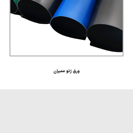
ورق ژئو ممبران