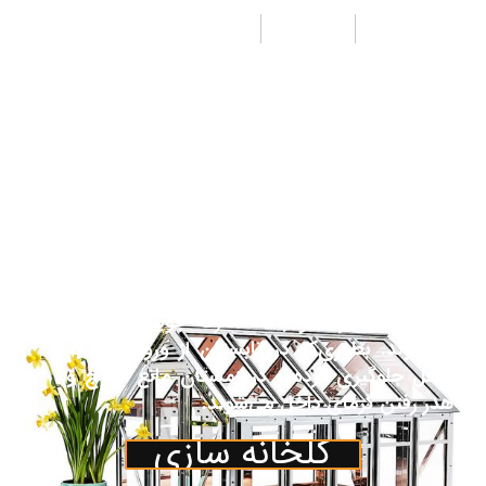
طراحی
تولید
اجرا
از جمله مزیت‌های پوشش پلی کربنات جی لیان
جی به جای شیشه هزینه کمتر ونیز وزن سبک‌تر
آن می‌باشد. همچنین مقاومت بالای آن نسبت به
پلاستیک باعث تقاضای روزافزون آن به عنوان
پوشش در صنعت گلخانه گردیده‌است. پوشش
پلی کربنات اغلب جهت پوشش قسمت‌های جلو،
عقب و نیم دایره‌های مربوط یا کناره‌ها و سقف
گلخانه درصورت تقاضای مشتری درنظرگرفته
می‌شود. ورق‌های پلی کربنات جایگزین مناسبی
برای شیشه بوده و باعث صرفه جویی در انرژی
می‌شوند. بطوری‌که در تابستان از ورود گرما به
داخل جلوگیری کرده و در زمستان مانع خروج و
هدر رفتن گرمای داخل می‌شوند.
گلخانه سازی