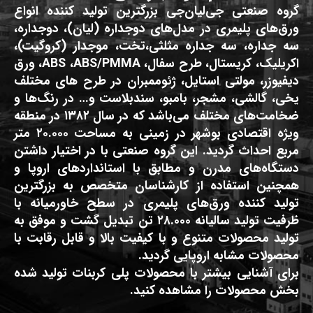
گروه صنعتی جی‌لیان‌جی بزرگترین تولید کننده انواع
ورق‌های پلیمری در مدل‌های دوجداره (لیان)، دوجداره،
سه جداره، سه جداره مثلثی،تخت، موجدار (کروگیت)،
اکریلیک، کریستال، طرح سفال، ABS ،ABS/PMMA، ورق
دیفیوزر، مولتی استایل، ژئوممبران در طرح های مختلف
یخی، گالشی، مشجر، بامبو، سندبلاست و… در رنگ‌ها و
ضخامت‌های مختلف می‌باشد که در سال ۱۳۸۲ در منطقه
ویژه اقتصادی بوشهر در زمینی به مساحت ۲۰.۰۰۰ متر
مربع احداث گردید. این گروه صنعتی با در اختیار داشتن
دستگاه‌های مدرن و مطابق با استانداردهای اروپا و
همچنین استفاده از کارشناسان متخصص به بزرگترین
تولید کننده ورق‌های پلیمری در سطح خاورمیانه با
ظرفیت تولید سالیانه ۲۸.۰۰۰ تن تبدیل گشت و موفق به
تولید محصولات متنوع و با کیفیت بالا و قابل رقابت با
محصولات مشابه اروپایی گردید.
برای آشنایی بیشتر با محصولات پلی کربنات تولید شده
بخش محصولات را مشاهده کنید.