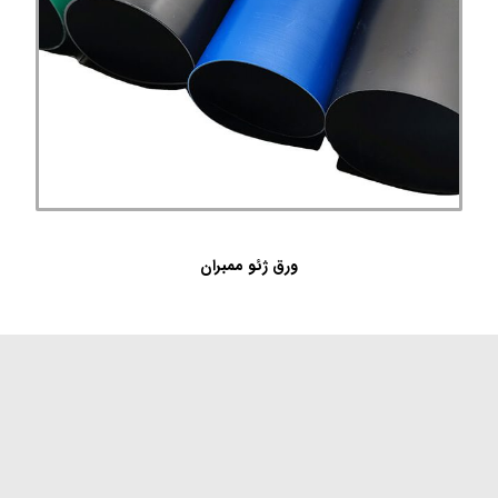
ورق ژئو ممبران