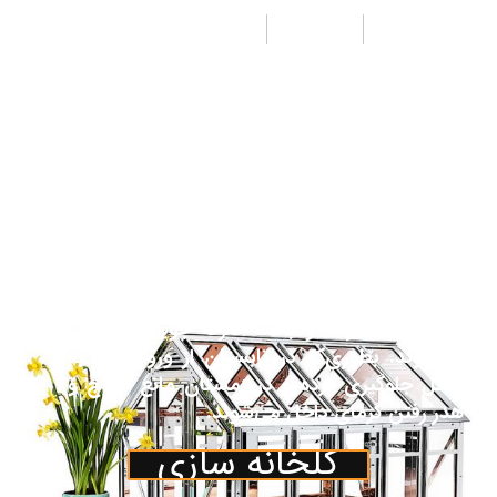
طراحی
تولید
اجرا
از جمله مزیت‌های پوشش پلی کربنات جی لیان
جی به جای شیشه هزینه کمتر ونیز وزن سبک‌تر
آن می‌باشد. همچنین مقاومت بالای آن نسبت به
پلاستیک باعث تقاضای روزافزون آن به عنوان
پوشش در صنعت گلخانه گردیده‌است. پوشش
پلی کربنات اغلب جهت پوشش قسمت‌های جلو،
عقب و نیم دایره‌های مربوط یا کناره‌ها و سقف
گلخانه درصورت تقاضای مشتری درنظرگرفته
می‌شود. ورق‌های پلی کربنات جایگزین مناسبی
برای شیشه بوده و باعث صرفه جویی در انرژی
می‌شوند. بطوری‌که در تابستان از ورود گرما به
داخل جلوگیری کرده و در زمستان مانع خروج و
هدر رفتن گرمای داخل می‌شوند.
گلخانه سازی