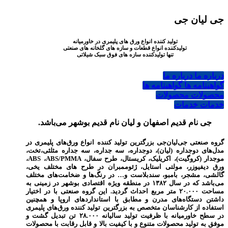
جی لیان جی
تولید کننده انواع ورق های پلیمری در خاورمیانه
تولیدکننده انواع قطعات و سازه های گلخانه های صنعتی
تنها تولیدکننده سازه های فوق سبک شیلاتی
درباره ما
درباره ما
گواهینامه ها
گواهینامه ها
محصولات
محصولات
خدمات
خدمات
جی نام قدیم اصفهان و لیان نام قدیم بوشهر می‌باشد.
گروه صنعتی جی‌لیان‌جی بزرگترین تولید کننده انواع ورق‌های پلیمری در
مدل‌های دوجداره (لیان)، دوجداره، سه جداره، سه جداره مثلثی،تخت،
موجدار (کروگیت)، اکریلیک، کریستال، طرح سفال، ABS ،ABS/PMMA،
ورق دیفیوزر، مولتی استایل، ژئوممبران در طرح های مختلف یخی،
گالشی، مشجر، بامبو، سندبلاست و… در رنگ‌ها و ضخامت‌های مختلف
می‌باشد که در سال ۱۳۸۲ در منطقه ویژه اقتصادی بوشهر در زمینی به
مساحت ۲۰.۰۰۰ متر مربع احداث گردید. این گروه صنعتی با در اختیار
داشتن دستگاه‌های مدرن و مطابق با استانداردهای اروپا و همچنین
استفاده از کارشناسان متخصص به بزرگترین تولید کننده ورق‌های پلیمری
در سطح خاورمیانه با ظرفیت تولید سالیانه ۲۸.۰۰۰ تن تبدیل گشت و
موفق به تولید محصولات متنوع و با کیفیت بالا و قابل رقابت با محصولات