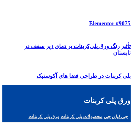
Elementor #9075
تأثیر رنگ ورق پلی‌کربنات بر دمای زیر سقف در
تابستان
پلی کربنات در طراحی فضا های آکوستیک
ورق پلی کربنات
محصولات پلی کربنات
ورق پلی کربنات