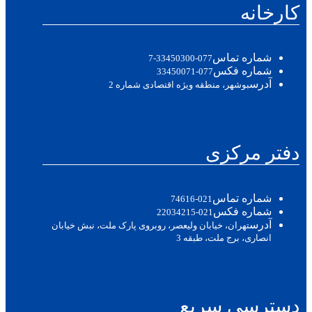
کارخانه
شماره تماس
077-33450300-7
شماره فکس
077-33450071
آدرس
بوشهر، منطقه ویژه اقتصادی شماره 2
دفتر مرکزی
شماره تماس
021-74616
شماره فکس
021-22034215
آدرس
تهران، خیابان ولیعصر، روبروی پارک ملت، نبش خیابان
انصاری، برج ملت، طبقه 3
دسترسی سریع