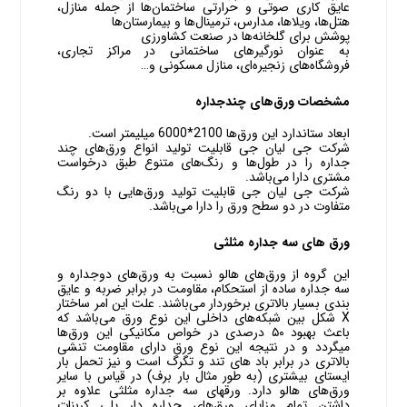
عایق کاری صوتی و حرارتی ساختمان‌ها از جمله منازل،
هتل‌ها، ویلاها، مدارس، ترمینال‌ها و بیمارستان‌ها
پوشش برای گلخانه‌ها در صنعت کشاورزی
به عنوان نورگیرهای ساختمانی در مراکز تجاری،
فروشگاه‌های زنجیره‌ای، منازل مسکونی و…
مشخصات ورق‌های چندجداره
ابعاد ستاندارد این ورق‌ها 2100*6000 میلیمتر است.
شرکت جی لیان جی قابلیت تولید انواع ورق‌های چند
جداره را در طول‌ها و رنگ‌های متنوع طبق درخواست
مشتری دارا می‌باشد.
شرکت جی لیان جی قابلیت تولید ورق‌هایی با دو رنگ
متفاوت در دو سطح ورق را دارا می‌باشد.
ورق های سه جداره مثلثی
این گروه از ورق‌های هالو نسبت به ورق‌های دوجداره و
سه جداره ساده از استحکام، مقاومت در برابر ضربه و عایق
بندی بسیار بالاتری برخوردار می‌باشند. علت این امر ساختار
X شکل بین شبکه‌های داخلی این نوع ورق می‌باشد که
باعث بهبود ۵۰ درصدی در خواص مکانیکی این ورق‌ها
میگردد و در نتیجه این نوع ورق دارای مقاومت تنشی
بالاتری در برابر باد های تند و تگرگ است و نیز تحمل بار
ایستای بیشتری (به طور مثال بار برف) در قیاس با سایر
ورق‌های هالو دارد. ورقهای سه جداره مثلثی علاوه بر
داشتن تمام مزایای ورق‌های جداره دار پلی کربنات