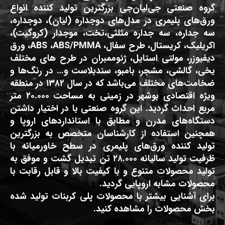
گروه صنعتی جی‌لیان‌جی بزرگترین تولید کننده انواع
ورق‌های پلیمری در مدل‌های دوجداره (لیان)، دوجداره،
سه جداره، سه جداره مثلثی،تخت، موجدار (کروگیت)،
اکریلیک، کریستال، طرح سفال، ABS ،ABS/PMMA، ورق
دیفیوزر، مولتی استایل، ژئوممبران در طرح های مختلف
یخی، گالشی، مشجر، بامبو، سندبلاست و… در رنگ‌ها و
ضخامت‌های مختلف می‌باشد که در سال ۱۳۸۲ در منطقه
ویژه اقتصادی بوشهر در زمینی به مساحت ۲۰.۰۰۰ متر
مربع احداث گردید. این گروه صنعتی با در اختیار داشتن
دستگاه‌های مدرن و مطابق با استانداردهای اروپا و
همچنین استفاده از کارشناسان متخصص به بزرگترین
تولید کننده ورق‌های پلیمری در سطح خاورمیانه با
ظرفیت تولید سالیانه ۲۸.۰۰۰ تن تبدیل گشت و موفق به
تولید محصولات متنوع و با کیفیت بالا و قابل رقابت با
محصولات مشابه اروپایی گردید.
برای آشنایی بیشتر با محصولات پلی کربنات تولید شده
بخش محصولات را مشاهده کنید.