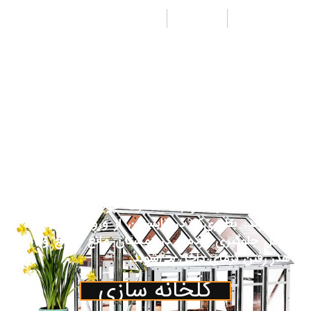
طراحی
تولید
اجرا
از جمله مزیت‌های پوشش پلی کربنات جی لیان
جی به جای شیشه هزینه کمتر ونیز وزن سبک‌تر
آن می‌باشد. همچنین مقاومت بالای آن نسبت به
پلاستیک باعث تقاضای روزافزون آن به عنوان
پوشش در صنعت گلخانه گردیده‌است. پوشش
پلی کربنات اغلب جهت پوشش قسمت‌های جلو،
عقب و نیم دایره‌های مربوط یا کناره‌ها و سقف
گلخانه درصورت تقاضای مشتری درنظرگرفته
می‌شود. ورق‌های پلی کربنات جایگزین مناسبی
برای شیشه بوده و باعث صرفه جویی در انرژی
می‌شوند. بطوری‌که در تابستان از ورود گرما به
داخل جلوگیری کرده و در زمستان مانع خروج و
هدر رفتن گرمای داخل می‌شوند.
گلخانه سازی