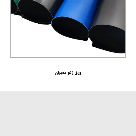
ورق ژئو ممبران