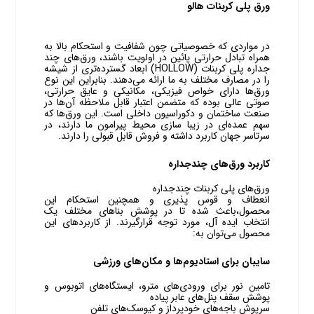
ورق پلی کربنات هالو
در مواردی که خصوصیاتی چون شفافیت و استحکام بالا به
همراه تبادل حرارتی پائین در اولویت باشند، ورق‌های چند
جداره پلی کربنات (HOLLOW) ابعاد گسترده‌تری از شیشه
را در مصارف مختلف به ما ارائه می‌دهند. بنابراین این نوع
ورق‌ها دارای خواص فیزیکی، مکانیکی و عایق حرارتی،
صوتی عالی بوده که متضمن اعتبار قابل ملاحظه آن‌ها در
صنعت ساختمان و دکوراسیون داخلی است. این ورق‌ها که
سهم عمده‌ای در زیبا سازی محیط پیرامون ما دارند، در
سرتاسر جهان کاربرد داشته و فروش قابل قبولی را دارند.
کاربرد ورق‌های چندجداره
ورق‌های پلی کربنات چندجداره
انعطاف و قوس پذیری و همچنین استحکام این
محصول،باعث شده تا در پوشش بناهای مختلف یک
انتخاب ایده آل، مورد توجه قرارگیرند. از کاربردهای این
محصول می‌توان به:
سایبان برای استادیوم‌ها و مکان‌های ورزشی
تامین نور برای ورودی‌های مترو، ایستگاه‌های اتوبوس و
پوشش سقف پنل‌های عابر پیاده
سرپوش باجه‌های خودپرداز و کیوسک‌های تلفن