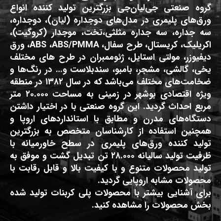
گروه صنعتی جی‌لیان‌جی بزرگترین تولید کننده انواع
ورق‌های پلیمری در مدل‌های دوجداره (لیان)، دوجداره،
سه جداره، سه جداره مثلثی،تخت، موجدار (کروگیت)،
اکریلیک، کریستال، طرح سفال، ABS ،ABS/PMMA، ورق
دیفیوزر، مولتی استایل، ژئوممبران در طرح های مختلف
یخی، گالشی، مشجر، بامبو، سندبلاست و… در رنگ‌ها و
ضخامت‌های مختلف می‌باشد که در سال ۱۳۸۲ در منطقه
ویژه اقتصادی بوشهر در زمینی به مساحت ۲۰.۰۰۰ متر
مربع احداث گردید. این گروه صنعتی با در اختیار داشتن
دستگاه‌های مدرن و مطابق با استانداردهای اروپا و
همچنین استفاده از کارشناسان متخصص به بزرگترین
تولید کننده ورق‌های پلیمری در سطح خاورمیانه با
ظرفیت تولید سالیانه ۲۸.۰۰۰ تن تبدیل گشت و موفق به
تولید محصولات متنوع و با کیفیت بالا و قابل رقابت با
محصولات مشابه اروپایی گردید.
برای آشنایی بیشتر با محصولات پلی کربنات تولید شده
بخش محصولات را مشاهده کنید.