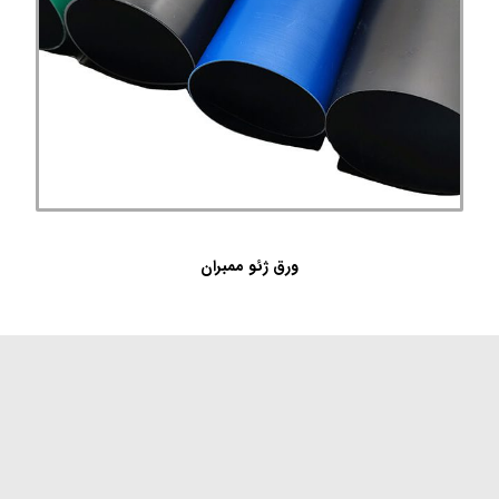
ورق ژئو ممبران