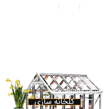
طراحی
تولید
اجرا
از جمله مزیت‌های پوشش پلی کربنات جی لیان
جی به جای شیشه هزینه کمتر ونیز وزن سبک‌تر
آن می‌باشد. همچنین مقاومت بالای آن نسبت به
پلاستیک باعث تقاضای روزافزون آن به عنوان
پوشش در صنعت گلخانه گردیده‌است. پوشش
پلی کربنات اغلب جهت پوشش قسمت‌های جلو،
عقب و نیم دایره‌های مربوط یا کناره‌ها و سقف
گلخانه درصورت تقاضای مشتری درنظرگرفته
می‌شود. ورق‌های پلی کربنات جایگزین مناسبی
برای شیشه بوده و باعث صرفه جویی در انرژی
می‌شوند. بطوری‌که در تابستان از ورود گرما به
داخل جلوگیری کرده و در زمستان مانع خروج و
هدر رفتن گرمای داخل می‌شوند.
گلخانه سازی