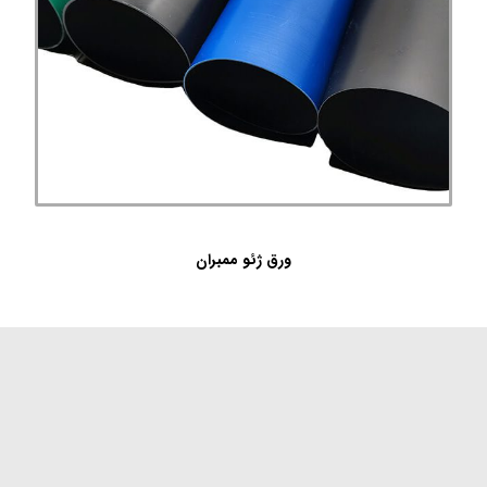
ورق ژئو ممبران