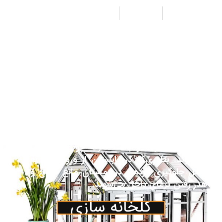
طراحی
تولید
اجرا
از جمله مزیت‌های پوشش پلی کربنات جی لیان
جی به جای شیشه هزینه کمتر ونیز وزن سبک‌تر
آن می‌باشد. همچنین مقاومت بالای آن نسبت به
پلاستیک باعث تقاضای روزافزون آن به عنوان
پوشش در صنعت گلخانه گردیده‌است. پوشش
پلی کربنات اغلب جهت پوشش قسمت‌های جلو،
عقب و نیم دایره‌های مربوط یا کناره‌ها و سقف
گلخانه درصورت تقاضای مشتری درنظرگرفته
می‌شود. ورق‌های پلی کربنات جایگزین مناسبی
برای شیشه بوده و باعث صرفه جویی در انرژی
می‌شوند. بطوری‌که در تابستان از ورود گرما به
داخل جلوگیری کرده و در زمستان مانع خروج و
هدر رفتن گرمای داخل می‌شوند.
گلخانه سازی