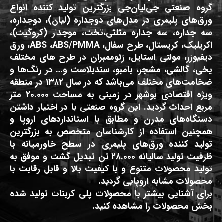
گروه صنعتی جی‌لیان‌جی بزرگترین تولید کننده انواع
ورق‌های پلیمری در مدل‌های دوجداره (لیان)، دوجداره،
سه جداره، سه جداره مثلثی،تخت، موجدار (کروگیت)،
اکریلیک، کریستال، طرح سفال، ABS ،ABS/PMMA، ورق
دیفیوزر، مولتی استایل، ژئوممبران در طرح های مختلف
یخی، گالشی، مشجر، بامبو، سندبلاست و… در رنگ‌ها و
ضخامت‌های مختلف می‌باشد که در سال ۱۳۸۲ در منطقه
ویژه اقتصادی بوشهر در زمینی به مساحت ۲۰.۰۰۰ متر
مربع احداث گردید. این گروه صنعتی با در اختیار داشتن
دستگاه‌های مدرن و مطابق با استانداردهای اروپا و
همچنین استفاده از کارشناسان متخصص به بزرگترین
تولید کننده ورق‌های پلیمری در سطح خاورمیانه با
ظرفیت تولید سالیانه ۲۸.۰۰۰ تن تبدیل گشت و موفق به
تولید محصولات متنوع و با کیفیت بالا و قابل رقابت با
محصولات مشابه اروپایی گردید.
برای آشنایی بیشتر با محصولات پلی کربنات تولید شده
بخش محصولات را مشاهده کنید.