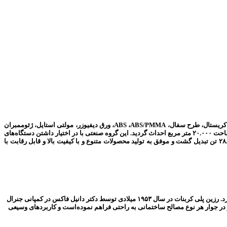
گروه صنعتی جی‌لیان‌جی بزرگترین تولید کننده انواع ورق‌های پلیمری در مدل‌های دوجداره (لیان)، دوجداره، سه جداره، سه جداره مثلثی،تخت، موجدار (کروگیت)، اکریلیک، کریستال، طرح سفال، ABS ،ABS/PMMA، ورق دیفیوزر، مولتی استایل، ژئوممبران
در طرح های مختلف یخی، گالشی، مشجر، بامبو، سندبلاست و… در رنگ‌ها و ضخامت‌های مختلف می‌باشد که در سال ۱۳۸۲ در منطقه ویژه اقتصادی بوشهر در زمینی به مساحت ۲۰.۰۰۰ متر مربع احداث گردید. این گروه صنعتی با در اختیار داشتن دستگاه‌های
مدرن و مطابق با استانداردهای اروپا و همچنین استفاده از کارشناسان متخصص به بزرگترین تولید کننده ورق‌های پلیمری در سطح خاورمیانه با ظرفیت تولید سالیانه ۲۸.۰۰۰ تن تبدیل گشت و موفق به تولید محصولات متنوع و با کیفیت بالا و قابل رقابت با
پلی کربنات تولید شده در جی لیان جی سخت‌ترین ماده شفافی است که به عنوان گزینه‌ای مناسب به جای شیشه در بخش‌های مختلف ساختمانی مورد استفاده قرار می‌گیرد. رزین پلی کربنات در سال ۱۹۵۳ میلادی توسط دکتر دانیل فاکس در کمپانی جنرال
روی هر نوع سازه و در جوار هر نوع مصالح ساختمانی به راحتی فراهم نموده‌است و کاربردهای وسیعی