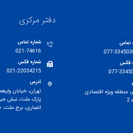
دفتر مرکزی
شماره تماس
 تماس
021-74616
077-334503
شماره فکس
ه فکس
021-22034215
077-3345
آدرس
تهران، خیابان ولیعص
، منطقه ویژه اقتصادی
پارک ملت، نبش خیا
2
انصاری، برج ملت، طب