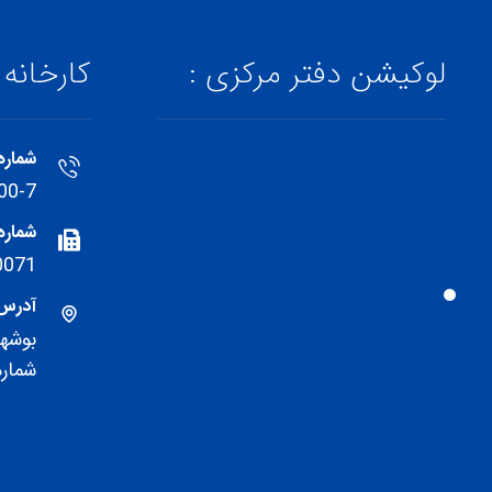
لوکیشن دفتر مرکزی :
کارخانه
شماره
00-7
شمار
0071
آدرس
بوشهر
شماره 