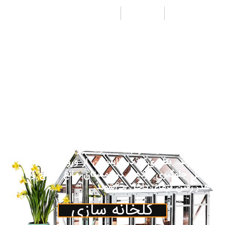
طراحی
تولید
اجرا
از جمله مزیت‌های پوشش پلی کربنات جی لیان
جی به جای شیشه هزینه کمتر ونیز وزن سبک‌تر
آن می‌باشد. همچنین مقاومت بالای آن نسبت به
پلاستیک باعث تقاضای روزافزون آن به عنوان
پوشش در صنعت گلخانه گردیده‌است. پوشش
پلی کربنات اغلب جهت پوشش قسمت‌های جلو،
عقب و نیم دایره‌های مربوط یا کناره‌ها و سقف
گلخانه درصورت تقاضای مشتری درنظرگرفته
می‌شود. ورق‌های پلی کربنات جایگزین مناسبی
برای شیشه بوده و باعث صرفه جویی در انرژی
می‌شوند. بطوری‌که در تابستان از ورود گرما به
داخل جلوگیری کرده و در زمستان مانع خروج و
هدر رفتن گرمای داخل می‌شوند.
گلخانه سازی