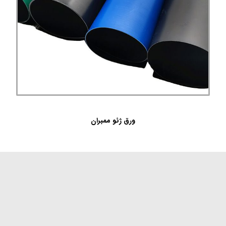
ورق ژئو ممبران