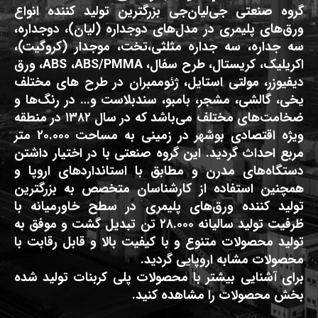
گروه صنعتی جی‌لیان‌جی بزرگترین تولید کننده انواع
ورق‌های پلیمری در مدل‌های دوجداره (لیان)، دوجداره،
سه جداره، سه جداره مثلثی،تخت، موجدار (کروگیت)،
اکریلیک، کریستال، طرح سفال، ABS ،ABS/PMMA، ورق
دیفیوزر، مولتی استایل، ژئوممبران در طرح های مختلف
یخی، گالشی، مشجر، بامبو، سندبلاست و… در رنگ‌ها و
ضخامت‌های مختلف می‌باشد که در سال ۱۳۸۲ در منطقه
ویژه اقتصادی بوشهر در زمینی به مساحت ۲۰.۰۰۰ متر
مربع احداث گردید. این گروه صنعتی با در اختیار داشتن
دستگاه‌های مدرن و مطابق با استانداردهای اروپا و
همچنین استفاده از کارشناسان متخصص به بزرگترین
تولید کننده ورق‌های پلیمری در سطح خاورمیانه با
ظرفیت تولید سالیانه ۲۸.۰۰۰ تن تبدیل گشت و موفق به
تولید محصولات متنوع و با کیفیت بالا و قابل رقابت با
محصولات مشابه اروپایی گردید.
برای آشنایی بیشتر با محصولات پلی کربنات تولید شده
بخش محصولات را مشاهده کنید.