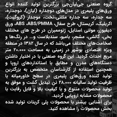
گروه صنعتی جی‌لیان‌جی بزرگترین تولید کننده انواع
ورق‌های پلیمری در مدل‌های دوجداره (لیان)، دوجداره،
سه جداره، سه جداره مثلثی،تخت، موجدار (کروگیت)،
اکریلیک، کریستال، طرح سفال، ABS ،ABS/PMMA، ورق
دیفیوزر، مولتی استایل، ژئوممبران در طرح های مختلف
یخی، گالشی، مشجر، بامبو، سندبلاست و… در رنگ‌ها و
ضخامت‌های مختلف می‌باشد که در سال ۱۳۸۲ در منطقه
ویژه اقتصادی بوشهر در زمینی به مساحت ۲۰.۰۰۰ متر
مربع احداث گردید. این گروه صنعتی با در اختیار داشتن
دستگاه‌های مدرن و مطابق با استانداردهای اروپا و
همچنین استفاده از کارشناسان متخصص به بزرگترین
تولید کننده ورق‌های پلیمری در سطح خاورمیانه با
ظرفیت تولید سالیانه ۲۸.۰۰۰ تن تبدیل گشت و موفق به
تولید محصولات متنوع و با کیفیت بالا و قابل رقابت با
محصولات مشابه اروپایی گردید.
برای آشنایی بیشتر با محصولات پلی کربنات تولید شده
بخش محصولات را مشاهده کنید.