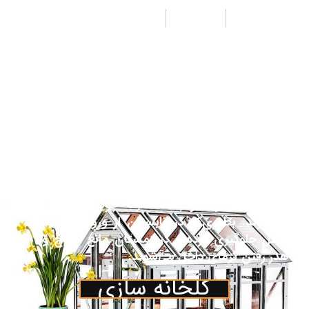
طراحی
تولید
اجرا
از جمله مزیت‌های پوشش پلی کربنات جی لیان
جی به جای شیشه هزینه کمتر ونیز وزن سبک‌تر
آن می‌باشد. همچنین مقاومت بالای آن نسبت به
پلاستیک باعث تقاضای روزافزون آن به عنوان
پوشش در صنعت گلخانه گردیده‌است. پوشش
پلی کربنات اغلب جهت پوشش قسمت‌های جلو،
عقب و نیم دایره‌های مربوط یا کناره‌ها و سقف
گلخانه درصورت تقاضای مشتری درنظرگرفته
می‌شود. ورق‌های پلی کربنات جایگزین مناسبی
برای شیشه بوده و باعث صرفه جویی در انرژی
می‌شوند. بطوری‌که در تابستان از ورود گرما به
داخل جلوگیری کرده و در زمستان مانع خروج و
هدر رفتن گرمای داخل می‌شوند.
گلخانه سازی