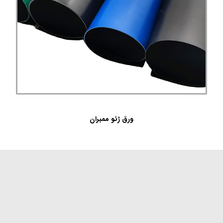
ورق ژئو ممبران