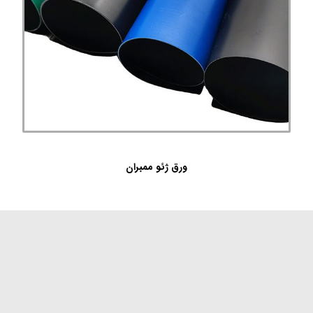
ورق ژئو ممبران