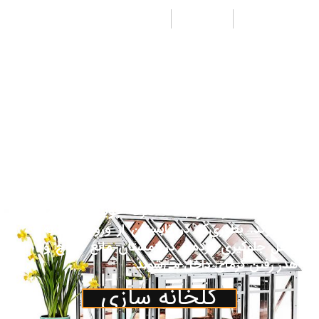
طراحی
تولید
اجرا
از جمله مزیت‌های پوشش پلی کربنات جی لیان
جی به جای شیشه هزینه کمتر ونیز وزن سبک‌تر
آن می‌باشد. همچنین مقاومت بالای آن نسبت به
پلاستیک باعث تقاضای روزافزون آن به عنوان
پوشش در صنعت گلخانه گردیده‌است. پوشش
پلی کربنات اغلب جهت پوشش قسمت‌های جلو،
عقب و نیم دایره‌های مربوط یا کناره‌ها و سقف
گلخانه درصورت تقاضای مشتری درنظرگرفته
می‌شود. ورق‌های پلی کربنات جایگزین مناسبی
برای شیشه بوده و باعث صرفه جویی در انرژی
می‌شوند. بطوری‌که در تابستان از ورود گرما به
داخل جلوگیری کرده و در زمستان مانع خروج و
هدر رفتن گرمای داخل می‌شوند.
گلخانه سازی