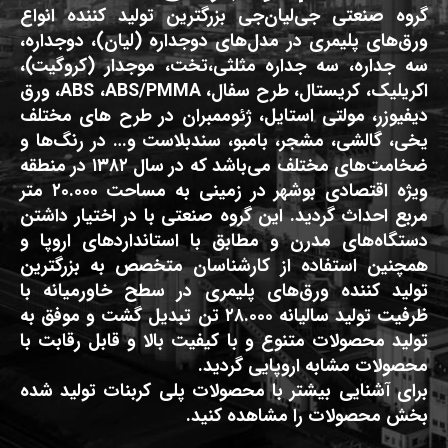
گروه صنعتی جی‌لیان‌جی بزرگترین تولید کننده انواع
ورق‌های پلیمری در مدل‌های دوجداره (لیان)، دوجداره،
سه جداره، سه جداره مثلثی،تخت، موجدار (کروگیت)،
اکریلیک، کریستال، طرح سفال، ABS ،ABS/PMMA، ورق
دیفیوزر، مولتی استایل، ژئوممبران در طرح های مختلف
یخی، گالشی، مشجر، بامبو، سندبلاست و… در رنگ‌ها و
ضخامت‌های مختلف می‌باشد که در سال ۱۳۸۲ در منطقه
ویژه اقتصادی بوشهر در زمینی به مساحت ۲۰.۰۰۰ متر
مربع احداث گردید. این گروه صنعتی با در اختیار داشتن
دستگاه‌های مدرن و مطابق با استانداردهای اروپا و
همچنین استفاده از کارشناسان متخصص به بزرگترین
تولید کننده ورق‌های پلیمری در سطح خاورمیانه با
ظرفیت تولید سالیانه ۲۸.۰۰۰ تن تبدیل گشت و موفق به
تولید محصولات متنوع و با کیفیت بالا و قابل رقابت با
محصولات مشابه اروپایی گردید.
برای آشنایی بیشتر با محصولات پلی کربنات تولید شده
بخش محصولات را مشاهده کنید.