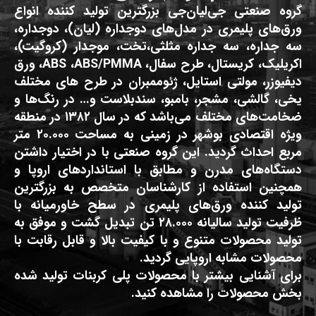
گروه صنعتی جی‌لیان‌جی بزرگترین تولید کننده انواع
ورق‌های پلیمری در مدل‌های دوجداره (لیان)، دوجداره،
سه جداره، سه جداره مثلثی،تخت، موجدار (کروگیت)،
اکریلیک، کریستال، طرح سفال، ABS ،ABS/PMMA، ورق
دیفیوزر، مولتی استایل، ژئوممبران در طرح های مختلف
یخی، گالشی، مشجر، بامبو، سندبلاست و… در رنگ‌ها و
ضخامت‌های مختلف می‌باشد که در سال ۱۳۸۲ در منطقه
ویژه اقتصادی بوشهر در زمینی به مساحت ۲۰.۰۰۰ متر
مربع احداث گردید. این گروه صنعتی با در اختیار داشتن
دستگاه‌های مدرن و مطابق با استانداردهای اروپا و
همچنین استفاده از کارشناسان متخصص به بزرگترین
تولید کننده ورق‌های پلیمری در سطح خاورمیانه با
ظرفیت تولید سالیانه ۲۸.۰۰۰ تن تبدیل گشت و موفق به
تولید محصولات متنوع و با کیفیت بالا و قابل رقابت با
محصولات مشابه اروپایی گردید.
برای آشنایی بیشتر با محصولات پلی کربنات تولید شده
بخش محصولات را مشاهده کنید.