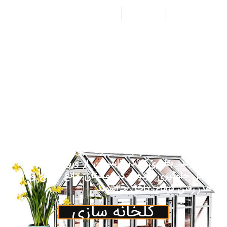
طراحی
تولید
اجرا
از جمله مزیت‌های پوشش پلی کربنات جی لیان
جی به جای شیشه هزینه کمتر ونیز وزن سبک‌تر
آن می‌باشد. همچنین مقاومت بالای آن نسبت به
پلاستیک باعث تقاضای روزافزون آن به عنوان
پوشش در صنعت گلخانه گردیده‌است. پوشش
پلی کربنات اغلب جهت پوشش قسمت‌های جلو،
عقب و نیم دایره‌های مربوط یا کناره‌ها و سقف
گلخانه درصورت تقاضای مشتری درنظرگرفته
می‌شود. ورق‌های پلی کربنات جایگزین مناسبی
برای شیشه بوده و باعث صرفه جویی در انرژی
می‌شوند. بطوری‌که در تابستان از ورود گرما به
داخل جلوگیری کرده و در زمستان مانع خروج و
هدر رفتن گرمای داخل می‌شوند.
گلخانه سازی