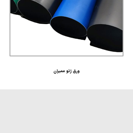
ورق ژئو ممبران