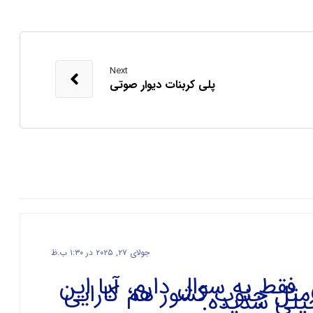
Next
پلی کربنات دیوار صوتی
جولای ۲۷, ۲۰۲۵ در ۱:۳۰ ب.ظ
 فقط یه سوال دارم، آیا این
مثل جنوب کشور هم کارایی
یلی شدیده.