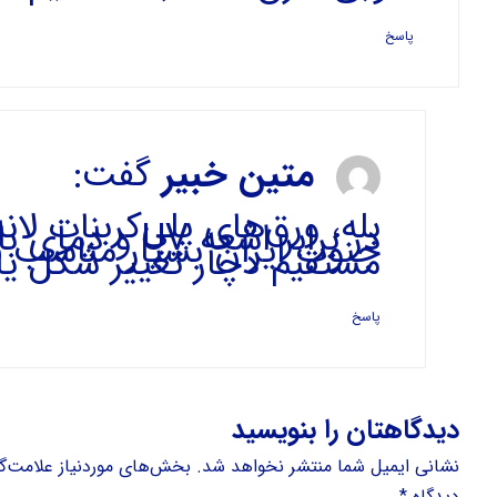
پاسخ
متین خبیر
گفت:
بله، ورق‌های پلی‌کربنات لان
در برابر اشعه V
جنوب ایران بسیار مناسب ه
مستقیم دچار تغییر شکل یا
پاسخ
دیدگاهتان را بنویسید
نشانی ایمیل شما منتشر نخواهد شد.
بخش‌های موردنیاز علامت‌گ
دیدگاه
*