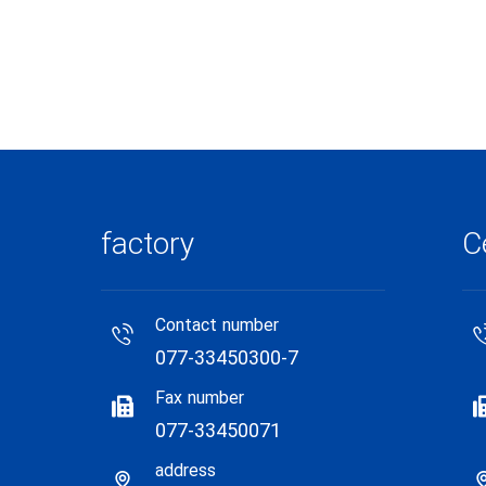
factory
C
Contact number
077-33450300-7
Fax number
077-33450071
address