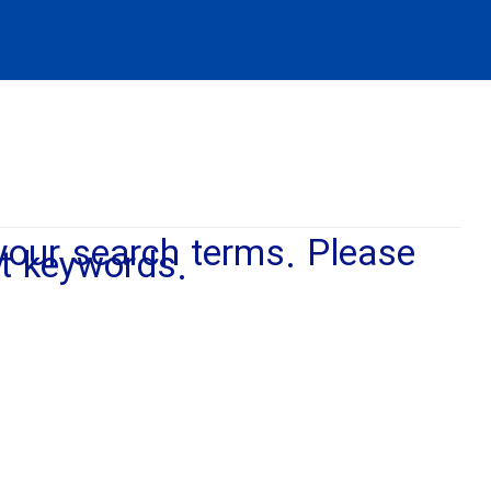
your search terms. Please
nt keywords.