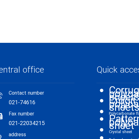
entral office
Quick acce
Corru
polyca
Contact number
sheet
Crogit
polyca
021-74616
sheet
Fax number
Polycarbonate fl
Patter
polyca
sheet
021-22034215
Crystal sheet
address